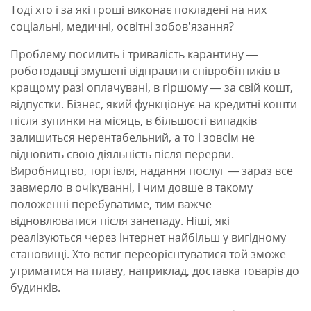
Тоді хто і за які гроші виконає покладені на них
соціальні, медичні, освітні зобов’язання?
Проблему посилить і тривалість карантину —
роботодавці змушені відправити співробітників в
кращому разі оплачувані, в гіршому — за свій кошт,
відпустки. Бізнес, який функціонує на кредитні кошти
після зупинки на місяць, в більшості випадків
залишиться нерентабельний, а то і зовсім не
відновить свою діяльність після перерви.
Виробництво, торгівля, надання послуг — зараз все
завмерло в очікуванні, і чим довше в такому
положенні перебуватиме, тим важче
відновлюватися після занепаду. Ніші, які
реалізуються через інтернет найбільш у вигідному
становищі. Хто встиг переорієнтуватися той зможе
утриматися на плаву, наприклад, доставка товарів до
будинків.