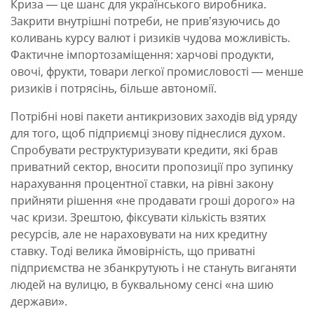
Криза — це шанс для українського виробника.
Закрити внутрішні потреби, не прив’язуючись до
коливань курсу валют і ризиків чудова можливість.
Фактичне імпортозаміщення: харчові продукти,
овочі, фрукти, товари легкої промисловості — менше
ризиків і потрясінь, більше автономії.
Потрібні нові пакети антикризових заходів від уряду
для того, щоб підприємці знову піднеслися духом.
Спробувати реструктуризувати кредити, які брав
приватний сектор, вносити пропозиції про зупинку
нарахування процентної ставки, на рівні закону
прийняти рішення «не продавати гроші дорого» на
час кризи. Зрештою, фіксувати кількість взятих
ресурсів, але не нараховувати на них кредитну
ставку. Тоді велика ймовірність, що приватні
підприємства не збанкрутують і не стануть виганяти
людей на вулицю, в буквальному сенсі «на шию
держави».