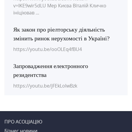
v=IKE9wir5dLU Мер Києва Віталій Кличко
ініціював ...
Як закон про ріелторську діяльність
змінить ринок нерухомості в Україні?
https://youtu.be/ooOLEq4fBU4
Запровадження електронного
резидентства
https://youtu.be/jFEkLolwBzk
ПРО АСОЦІАЦІЮ
Бiзнес новини