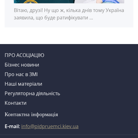
Вітаю, друзі! Ну що ж, кілька днів тому Україна
заявила, що буде ратифікувати ...
ПРО АСОЦІАЦІЮ
Бiзнес новини
Про нас в ЗМI
Нашi матерiали
Регуляторна діяльність
Контакти
Контактна iнформацiя
E-mail:
info@pidpruemci.kiev.ua