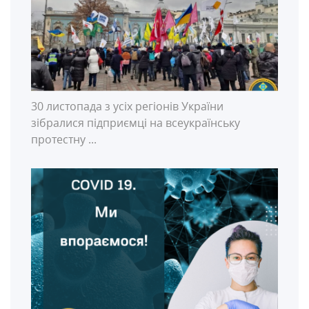
30 листопада з усіх регіонів України
зібралися підприємці на всеукраїнську
протестну ...