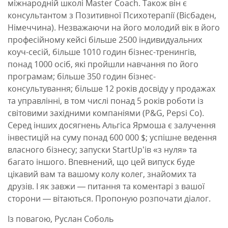
міжнародній школі Master Coach. Також він є
консультантом з Позитивної Психотерапії (Вісбаден,
Німеччина). Незважаючи на його молодий вік в його
професійному кейсі більше 2500 індивидуальних
коуч-сесій, більше 1010 годин бізнес-тренингів,
понад 1000 осіб, які пройшли навчання по його
програмам; більше 350 годин бізнес-
консультування; більше 12 років досвіду у продажах
та управлінні, в том числі понад 5 років роботи із
світовими західними компаніями (P&G, Pepsi Co).
Серед інших досягнень Альгіса Ярмоша є залучення
інвестицій на суму понад 600 000 $; успішне ведення
власного бізнесу; запуски StartUp’ів «з нуля» та
багато іншого. Впевнений, що цей випуск буде
цікавий вам та вашому колу колег, знайомих та
друзів. І як завжи — питання та коментарі з вашої
сторони — вітаються. Пропоную розпочати діалог.
Із повагою, Руслан Соболь