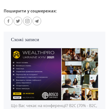
Поширити у соцмережах:
Схожі записи
Що Вас чекає на конференції? B2С (70% - B2С,