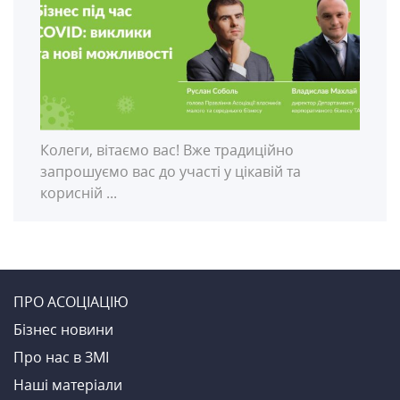
Колеги, вітаємо вас! Вже традиційно
запрошуємо вас до участі у цікавій та
корисній ...
ПРО АСОЦІАЦІЮ
Бiзнес новини
Про нас в ЗМI
Нашi матерiали