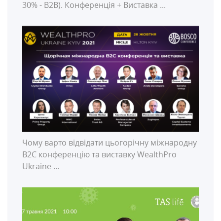
30% - B2В). Конференція + Виставка ...
Чому варто відвідати цьогорічну міжнародну
В2С конференцію та виставку WealthPro
Ukraine ...