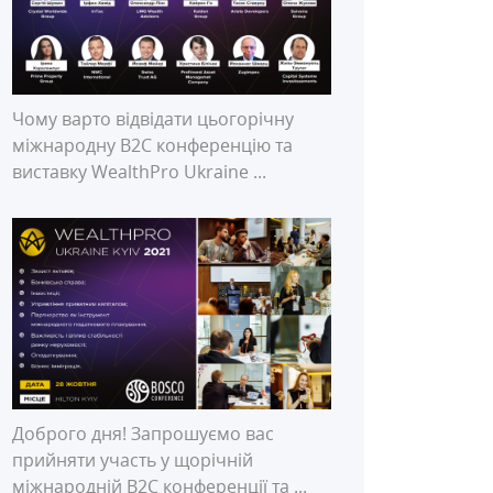
Чому варто відвідати цьогорічну
міжнародну В2С конференцію та
виставку WealthPro Ukraine ...
Доброго дня! Запрошуємо вас
прийняти участь у щорічній
міжнародній В2С конференції та ...