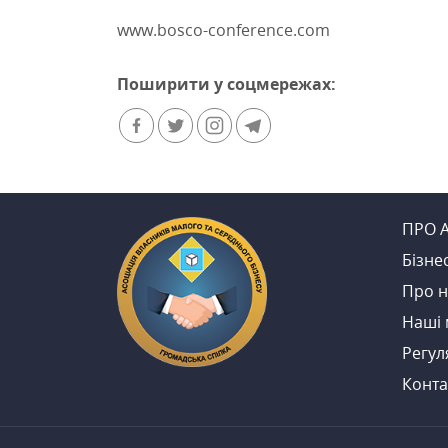
www.bosco-conference.com
Поширити у соцмережах:
ПРО 
Бiзне
Про н
Нашi 
Регул
Конта