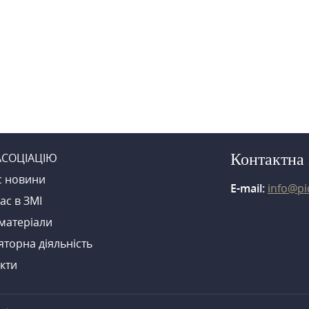
АСОЦІАЦІЮ
Контактна
с новини
E-mail:
info@pi
ас в ЗМI
матерiали
яторна діяльність
кти