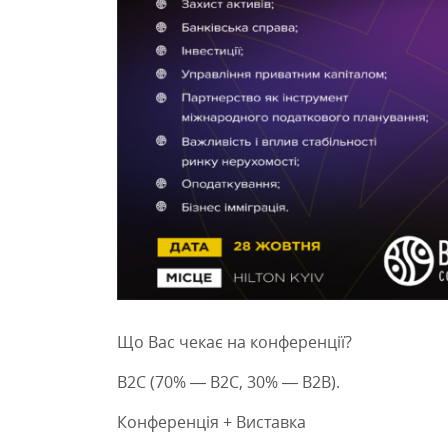
Що Вас чекає на конференції?
B2С (70% — B2С, 30% — B2В).
Конференція + Виставка