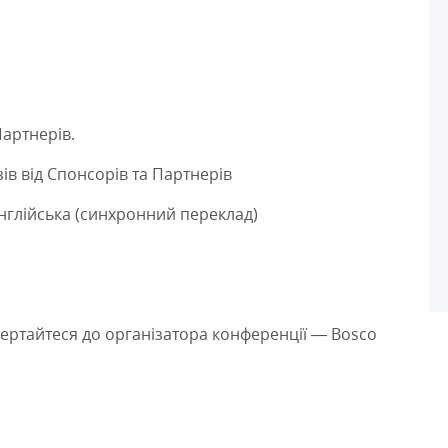
Партнерів.
ів від Спонсорів та Партнерів
нглійська (синхронний переклад)
вертайтеся до організатора конференції — Bosco