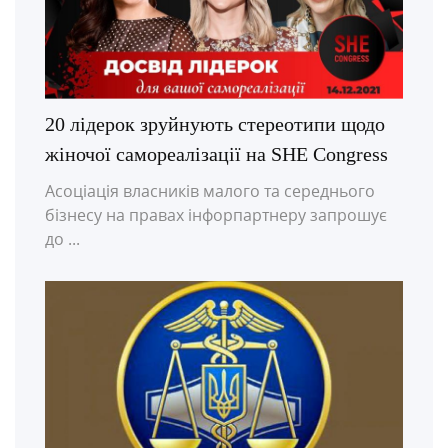
20 лідерок зруйнують стереотипи щодо
жіночої самореалізації на SHE Congress
Асоціація власників малого та середнього
бізнесу на правах інфорпартнеру запрошує
до ...