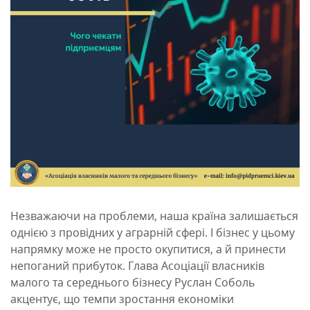
Незважаючи на проблеми, наша країна залишається
однією з провідних у аграрній сфері. І бізнес у цьому
напрямку може не просто окупитися, а й принести
непоганий прибуток. Глава Асоціації власників
малого та середнього бізнесу Руслан Соболь
акцентує, що темпи зростання економіки