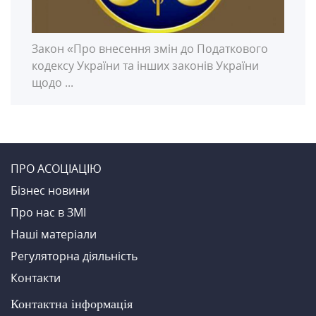
Закон «Про внесення змін до Податкового
кодексу України та інших законів України
щодо ...
ПРО АСОЦІАЦІЮ
Бiзнес новини
Про нас в ЗМI
Нашi матерiали
Регуляторна діяльність
Контакти
Контактна iнформацiя