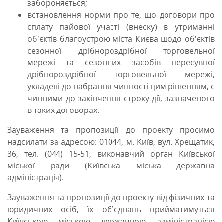
забороняється;
встановлення норми про те, що договори про
сплату пайової участі (внеску) в утриманні
об’єктів благоустрою міста Києва щодо об’єктів
сезонної дрібнороздрібної торговельної
мережі та сезонних засобів пересувної
дрібнороздрібної торговельної мережі,
укладені до набрання чинності цим рішенням, є
чинними до закінчення строку дії, зазначеного
в таких договорах.
Зауваження та пропозиції до проекту просимо
надсилати за адресою: 01044, м. Київ, вул. Хрещатик,
36, тел. (044) 15-51, виконавчий орган Київської
міської ради (Київська міська державна
адміністрація).
Зауваження та пропозиції до проекту від фізичних та
юридичних осіб, їх об’єднань прийматимуться
Київською міською державною адміністрацією