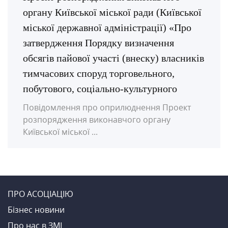
органу Київської міської ради (Київської
міської державної адміністрації) «Про
затвердження Порядку визначення
обсягів пайової участі (внеску) власників
тимчасових споруд торговельного,
побутового, соціально-культурного
Повідомлення про оприлюднення Проект
розпорядження виконавчого органу
Київської міської ...
ПРО АСОЦІАЦІЮ
Бiзнес новини
Про нас в ЗМI