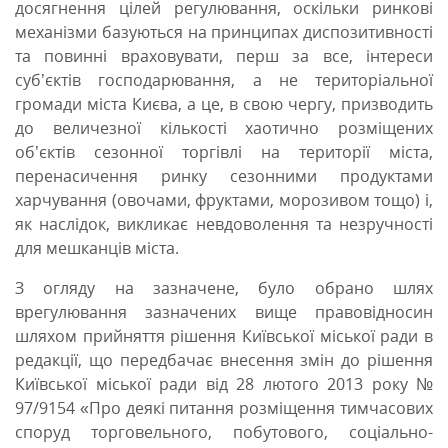
досягнення цілей регулювання, оскільки ринкові
механізми базуються на принципах диспозитивності
та повинні враховувати, перш за все, інтереси
суб’єктів господарювання, а не територіальної
громади міста Києва, а це, в свою чергу, призводить
до величезної кількості хаотично розміщених
об’єктів сезонної торгівлі на території міста,
перенасичення ринку сезонними продуктами
харчування (овочами, фруктами, морозивом тощо) і,
як наслідок, викликає невдоволення та незручності
для мешканців міста.
З огляду на зазначене, було обрано шлях
врегулювання зазначених вище правовідносин
шляхом прийняття рішення Київської міської ради в
редакції, що передбачає внесення змін до рішення
Київської міської ради від 28 лютого 2013 року №
97/9154 «Про деякі питання розміщення тимчасових
споруд торговельного, побутового, соціально-