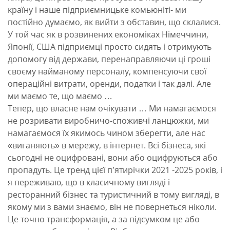
країну і наше підприємницьке комьюніті- ми
постійно думаємо, як вийти з обставин, що склалися.
У той час як в розвинених економіках Німеччини,
Японії, США підприємці просто сидять і отримують
допомогу від держави, перенаправляючи ці гроші
своєму найманому персоналу, компенсуючи свої
операційні витрати, оренди, податки і так далі. Але
ми маємо те, що маємо …
Тепер, що власне нам очікувати … Ми намагаємося
не розривати виробничо-споживчі ланцюжки, ми
намагаємося їх якимось чином зберегти, але нас
«виганяють» в мережу, в інтернет. Всі бізнеса, які
сьогодні не оцифровані, вони або оцифруються або
пропадуть. Це тренд цієї п’ятирічки 2021 -2025 років, і
я переживаю, що в класичному вигляді і
ресторанний бізнес та туристичний в тому вигляді, в
якому ми з вами знаємо, він не повернеться ніколи.
Це точно трансформація, а за підсумком це або