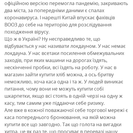
офіційною версією перемогла пандемію, закривають
два міста, за попередніми даними є спалах
коронавируса. І нарешті Китай впускає фахівців
ВООЗ до себе на територію для розслідування
походження вірусу.
Що ж в Україні? Ну несправедливо те, що
відбувається у нас називати локдауном. У нас немає
локдауна. У нас всетаки посилення обмежувальних
заходів, при яких машини на дорогах їздять,
нескінченні пробки, всі їздять на роботу. У нас в
магазин зайти купити хліб можна, а ось бритву
неможливо, хоча каса одна і та ж. У людей виникає
питання, чому вони не можуть купити собі
шкарпетки, якщо всі стоять в одній черзі на одну ж
касу, тим самим уже піддаючи себе ризику.
Але вже в кожної поважаючої себе торгової мережі є
каса попереднього бронювання, на якій можна
купити все що завгодно. Так що голота на вигадки
хитра, це як раз те, що просуває в перевазі нашу