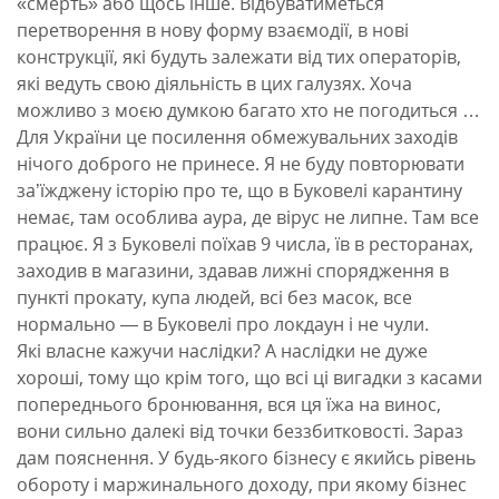
«смерть» або щось інше. Відбуватиметься
перетворення в нову форму взаємодії, в нові
конструкції, які будуть залежати від тих операторів,
які ведуть свою діяльність в цих галузях. Хоча
можливо з моєю думкою багато хто не погодиться …
Для України це посилення обмежувальних заходів
нічого доброго не принесе. Я не буду повторювати
за’їжджену історію про те, що в Буковелі карантину
немає, там особлива аура, де вірус не липне. Там все
працює. Я з Буковелі поїхав 9 числа, їв в ресторанах,
заходив в магазини, здавав лижні спорядження в
пункті прокату, купа людей, всі без масок, все
нормально — в Буковелі про локдаун і не чули.
Які власне кажучи наслідки? А наслідки не дуже
хороші, тому що крім того, що всі ці вигадки з касами
попереднього бронювання, вся ця їжа на винос,
вони сильно далекі від точки беззбитковості. Зараз
дам пояснення. У будь-якого бізнесу є якийсь рівень
обороту і маржинального доходу, при якому бізнес