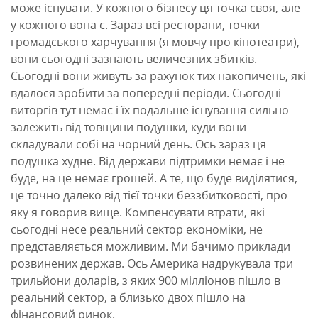
може існувати. У кожного бізнесу ця точка своя, але
у кожного вона є. Зараз всі ресторани, точки
громадського харчування (я мовчу про кінотеатри),
вони сьогодні зазнають величезних збитків.
Сьогодні вони живуть за рахунок тих накопичень, які
вдалося зробити за попередні періоди. Сьогодні
виторгів тут немає і їх подальше існування сильно
залежить від товщини подушки, куди вони
складували собі на чорний день. Ось зараз ця
подушка худне. Від держави підтримки немає і не
буде, на це немає грошей. А те, що буде виділятися,
це точно далеко від тієї точки беззбитковості, про
яку я говорив вище. Компенсувати втрати, які
сьогодні несе реальний сектор економіки, не
представляється можливим. Ми бачимо приклади
розвинених держав. Ось Америка надрукувала три
трильйони доларів, з яких 900 мілліонов пішло в
реальний сектор, а близько двох пішло на
фінансовий ринок.