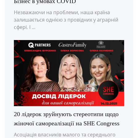
Бізнес в умовах COVID
Незважаючи на проблеми, наша країна
залишається однією з провідних у аграрній
сфері. І ...
20 лідерок зруйнують стереотипи щодо
жіночої самореалізації на SHE Congress
Асоціація власників малого та середнього