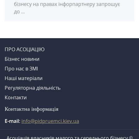
бізнесу на правах інфорпартнеру запрошує
до ...
ПРО АСОЦІАЦІЮ
Бiзнес новини
Про нас в ЗМI
Нашi матерiали
Регуляторна діяльність
Контакти
Контактна iнформацiя
E-mail:
info@pidpruemci.kiev.ua
Асоціація власників малого та середнього бізнесу ©