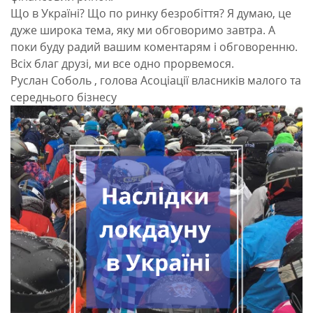
Що в Україні? Що по ринку безробіття? Я думаю, це
дуже широка тема, яку ми обговоримо завтра. А
поки буду радий вашим коментарям і обговоренню.
Всіх благ друзі, ми все одно прорвемося.
Руслан Соболь , голова Асоціації власників малого та
середнього бізнесу